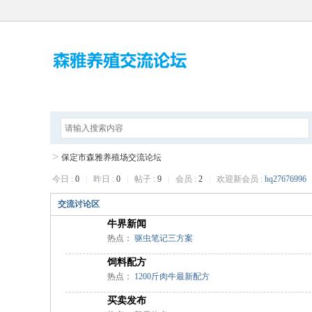
论坛首页
建议反馈
平陵论坛
>
保定市森雅养殖场交流论坛
今日 :
0
|
昨日 :
0
|
帖子 :
9
|
会员 :
2
|
欢迎新会员 :
hq276769
交流讨论区
牛界新闻
热点：
驱虫笔记三方案
饲料配方
热点：
1200斤肉牛最新配方
买卖发布